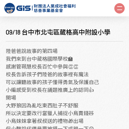
09/18 台中市北屯區葳格高中附設小學
陸爸爸說故事的第四場
我們來到台中葳格國際學校🏫
感謝管珮慧校長百忙中參與👏👏
校長告訴孩子們陸爸的故事裡有魔法
可以讓聽故事的孩子懂得勇氣及保護自己
小編感受到校長在議題推廣上的認同👍
開場
大野狼因為亂吃東西肚子不舒服
所以決定要改行當獵人捕捉小鳥賣錢🧸
小鳥妹妹拿著叔叔送的禮物🎁出場
但小聲說代價是要被摸一下或親一下😙