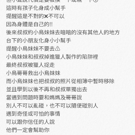
這時有孩子化身成小幫手
提醒這是不對的❌不可以
因為身體是自己的‼️
後來叔叔約小鳥妹妹去暗暗的沒有其他人的地方
台下的小朋友化身小小幫手
提醒小鳥妹妹不要去⚠️
小鳥妹妹和叔叔掉進獵人製作的陷阱裡
最終叔叔被獵人捉走
小鳥哥哥救出小鳥妹妹
而小鳥妹妹也把叔叔的照片從相簿中暫時移除
並且學到以後不再和叔叔單獨出去
當遇到問題時要和媽媽及哥哥說
別人不可以亂碰，也不可以隨便碰別人
遇到奇怪或可怕的事情
可以跟你信任的人說
他們一定會幫助你