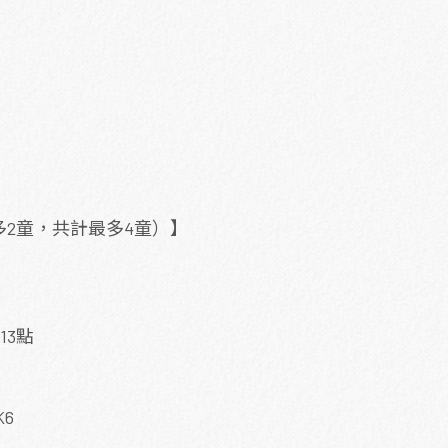
2童，共計最多4童）】
13點
K6