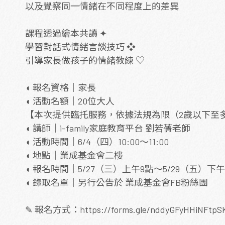
以及覺察同一情緒在不同程度上的差異
課程透過繪本共讀 ✦
學習對話式情緒言談技巧 ❖
引導家長做孩子的情緒教練 ♡
◖ 報名資格｜家長
◖ 活動名額｜20位大人
【本次提供臨托服務，依據法規為限（2歲以下至多
◖ 講師｜i-family家庭教育平台 劉若蒨老師
◖ 活動時間｜6/4（四）10:00～11:00
◖ 地點｜業成基金會二樓
◖ 報名時間｜5/27（三）上午9點～5/29（五）下午
◖ 錄取名單｜另行公告於 業成基金會FB粉絲團
✎ 報名方式：https://forms.gle/nddyGFyHHiNFtpS